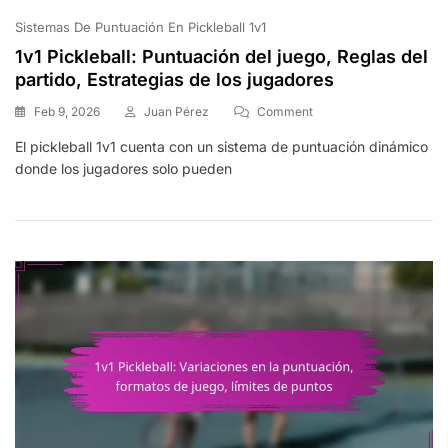
Sistemas De Puntuación En Pickleball 1v1
1v1 Pickleball: Puntuación del juego, Reglas del
partido, Estrategias de los jugadores
On
Feb 9, 2026
Juan Pérez
Comment
1v1
El pickleball 1v1 cuenta con un sistema de puntuación dinámico
Pickleball:
donde los jugadores solo pueden
Puntuación
Del
Juego,
Reglas
Del
Partido,
Estrategias
De
Los
Jugadores