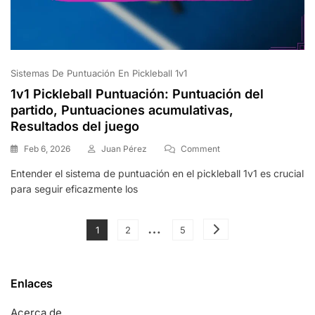
Sistemas De Puntuación En Pickleball 1v1
1v1 Pickleball Puntuación: Puntuación del
partido, Puntuaciones acumulativas,
Resultados del juego
On
Feb 6, 2026
Juan Pérez
Comment
1v1
Entender el sistema de puntuación en el pickleball 1v1 es crucial
Pickleball
para seguir eficazmente los
Puntuación:
Puntuación
Del
Posts
…
Partido,
Page
Page
Page
1
2
5
Puntuaciones
pagination
Acumulativas,
Resultados
Enlaces
Del
Juego
Acerca de