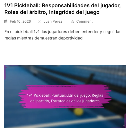
1V1 Pickleball: Responsabilidades del jugador,
Roles del árbitro, Integridad del juego
On
Feb 10, 2026
Juan Pérez
Comment
1V1
En el pickleball 1v1, los jugadores deben entender y seguir las
Pickleball:
reglas mientras demuestran deportividad
Responsabilidades
Del
Jugador,
Roles
Del
Árbitro,
Integridad
Del
Juego