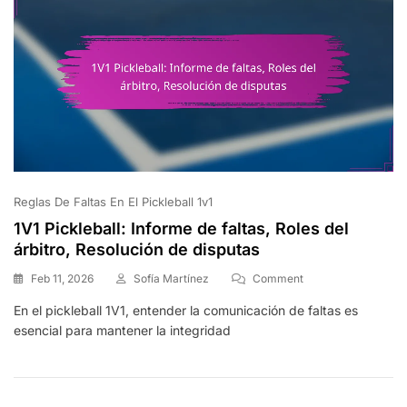
De
Los
Jugadores
Reglas De Faltas En El Pickleball 1v1
1V1 Pickleball: Informe de faltas, Roles del
árbitro, Resolución de disputas
On
Feb 11, 2026
Sofía Martínez
Comment
1V1
En el pickleball 1V1, entender la comunicación de faltas es
Pickleball:
esencial para mantener la integridad
Informe
De
Faltas,
Roles
Del