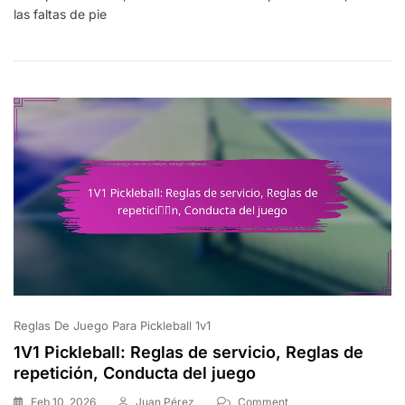
las faltas de pie
Tipos
De
Faltas,
Implicaciones
En
El
Juego,
Responsabilidad
Del
Jugador
Reglas De Juego Para Pickleball 1v1
1V1 Pickleball: Reglas de servicio, Reglas de
repetición, Conducta del juego
On
Feb 10, 2026
Juan Pérez
Comment