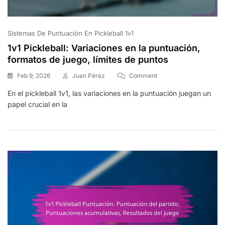
Sistemas De Puntuación En Pickleball 1v1
1v1 Pickleball: Variaciones en la puntuación,
formatos de juego, límites de puntos
On
Feb 9, 2026
Juan Pérez
Comment
1v1
En el pickleball 1v1, las variaciones en la puntuación juegan un
Pickleball:
papel crucial en la
Variaciones
En
La
Puntuación,
Formatos
De
Juego,
Límites
De
Puntos