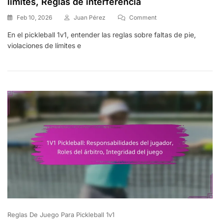
límites, Reglas de interferencia
On
Feb 10, 2026
Juan Pérez
Comment
1V1
En el pickleball 1v1, entender las reglas sobre faltas de pie,
Pickleball:
violaciones de límites e
Faltas
De
Pie,
Violaciones
De
Límites,
Reglas
De
Interferencia
Reglas De Juego Para Pickleball 1v1