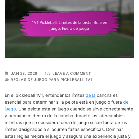
ON
JAN 28, 2026
LEAVE A COMMENT
1V1
REGLAS DE JUEGO PARA PICKLEBALL 1V1
PICKLEBALL:
LÍMITES
En el pickleball 1V1, entender los límites
de la
cancha es
DE
esencial para determinar si la pelota está en juego o fuera
de
LA
juego
. Una pelota está en juego cuando se sirve correctamente
PISTA,
BOLA
y permanece dentro de la cancha durante los intercambios,
EN
mientras que se considera fuera de juego si cae fuera de los
JUEGO,
límites designados o si ocurren faltas específicas. Dominar
FUERA
estas reglas mejora el juego y asegura una experiencia justa y
DE