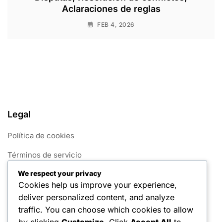
Aclaraciones de reglas
FEB 4, 2026
Legal
Política de cookies
Términos de servicio
We respect your privacy
Contáctanos
Cookies help us improve your experience,
Acerca de
deliver personalized content, and analyze
traffic. You can choose which cookies to allow
Tu privacidad
by clicking
Customize
. Click
Accept All
to