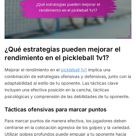
¿Qué estrategias pueden mejorar el
rendimiento en el pickleball 1v1?
Mejorar el rendimiento en el
pickleball 1v1
implica una
combinación de estrategias ofensivas y defensivas, junto con la
adaptabilidad al estilo de tu oponente. Las tácticas clave
incluyen una efectiva posición en la cancha, tácticas
psicológicas y comprensión de las debilidades de tu oponente.
Tácticas ofensivas para marcar puntos
Para marcar puntos de manera efectiva, los jugadores deben
centrarse en la colocación agresiva de los golpes y la variedad.
Utilizar golpes profundos puede empujar a tu oponente hacia