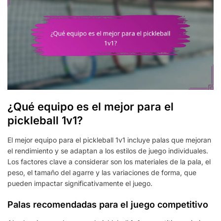
¿Qué equipo es el mejor para el
pickleball 1v1?
El mejor equipo para el pickleball 1v1 incluye palas que mejoran
el rendimiento y se adaptan a los estilos de juego individuales.
Los factores clave a considerar son los materiales de la pala, el
peso, el tamaño del agarre y las variaciones de forma, que
pueden impactar significativamente el juego.
Palas recomendadas para el juego competitivo