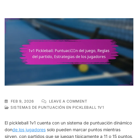
ON
FEB 9, 2026
LEAVE A COMMENT
1V1
SISTEMAS DE PUNTUACIÓN EN PICKLEBALL 1V1
PICKLEBALL:
PUNTUACIÓN
El pickleball 1v1 cuenta con un sistema de puntuación dinámico
DEL
don
de los jugadores
solo pueden marcar puntos mientras
JUEGO,
sirven, con partidos que se juegan típicamente a 11 o 15 puntos,
REGLAS