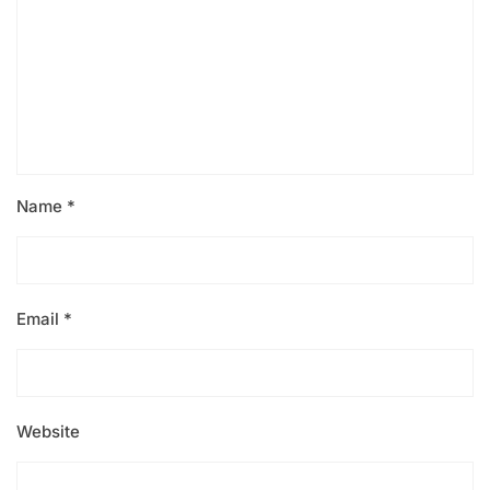
Name
*
Email
*
Website