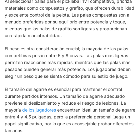
Al seleccionar palas para el pickleball 1v1 competitivo, prioriza
materiales como compuestos y grafito, que ofrecen durabilidad
y excelente control de la pelota. Las palas compuestas son a
menudo preferidas por su equilibrio entre potencia y toque,
mientras que las palas de grafito son ligeras y proporcionan
una rápida maniobrabilidad.
El peso es otra consideración crucial; la mayoría de las palas
competitivas pesan entre 6 y 8 onzas. Las palas más ligeras
permiten reacciones más rápidas, mientras que las palas más
pesadas pueden generar más potencia. Los jugadores deben
elegir un peso que se sienta cómodo para su estilo de juego.
El tamaño del agarre es esencial para mantener el control
durante partidos intensos. Un tamaño de agarre adecuado
previene el deslizamiento y reduce el riesgo de lesiones. La
mayoría
de los jugadores
encuentran ideal un tamaño de agarre
entre 4 y 4.5 pulgadas, pero la preferencia personal juega un
papel significativo, por lo que es aconsejable probar diferentes
tamaños.