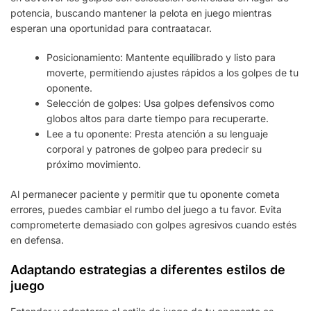
potencia, buscando mantener la pelota en juego mientras
esperan una oportunidad para contraatacar.
Posicionamiento: Mantente equilibrado y listo para
moverte, permitiendo ajustes rápidos a los golpes de tu
oponente.
Selección de golpes: Usa golpes defensivos como
globos altos para darte tiempo para recuperarte.
Lee a tu oponente: Presta atención a su lenguaje
corporal y patrones de golpeo para predecir su
próximo movimiento.
Al permanecer paciente y permitir que tu oponente cometa
errores, puedes cambiar el rumbo del juego a tu favor. Evita
comprometerte demasiado con golpes agresivos cuando estés
en defensa.
Adaptando estrategias a diferentes estilos de
juego