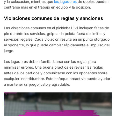
y la colocación, mientras que
los jugadores
de dobles pueden
centrarse más en el trabajo en equipo y la posición.
Violaciones comunes de reglas y sanciones
Las violaciones comunes en el pickleball 1v1 incluyen faltas de
pie durante los servicios, golpear la pelota fuera de límites y
servicios ilegales. Cada violación resulta en un punto otorgado
al oponente, lo que puede cambiar rápidamente el impulso del
juego.
Los jugadores deben familiarizarse con las reglas para
minimizar errores. Una buena práctica es revisar las reglas
antes de los partidos y comunicarse con los oponentes sobre
cualquier incertidumbre. Este enfoque proactivo puede ayudar
a mantener un juego justo y agradable.