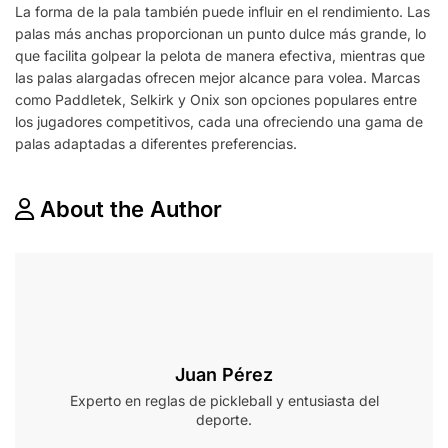
La forma de la pala también puede influir en el rendimiento. Las
palas más anchas proporcionan un punto dulce más grande, lo
que facilita golpear la pelota de manera efectiva, mientras que
las palas alargadas ofrecen mejor alcance para volea. Marcas
como Paddletek, Selkirk y Onix son opciones populares entre
los jugadores competitivos, cada una ofreciendo una gama de
palas adaptadas a diferentes preferencias.
About the Author
Juan Pérez
Experto en reglas de pickleball y entusiasta del
deporte.