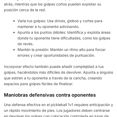
atrás, mientras que los golpes cortos pueden explotar su
posición cerca de la red.
Varía tus golpes: Usa drives, globos y cortes para
mantener a tu oponente adivinando.
Apunta a los puntos débiles: Identifica y explota áreas
donde tu oponente tiene dificultades, como los golpes
de revés.
Mantén la presión: Mantén un ritmo alto para forzar
errores y crear oportunidades de puntuación.
Incorporar efecto también puede añadir complejidad a tus
golpes, haciéndolos más difíciles de devolver. Apunta a ángulos
que estiren a tu oponente a través de la cancha, creando
espacios para golpes fáciles de finalizar.
Maniobras defensivas contra oponentes
Una defensa efectiva en el pickleball 1v1 requiere anticipación y
un rápido movimiento de pies. Los jugadores deben centrarse
en devolver los golpes con colocación controlada en lugar de