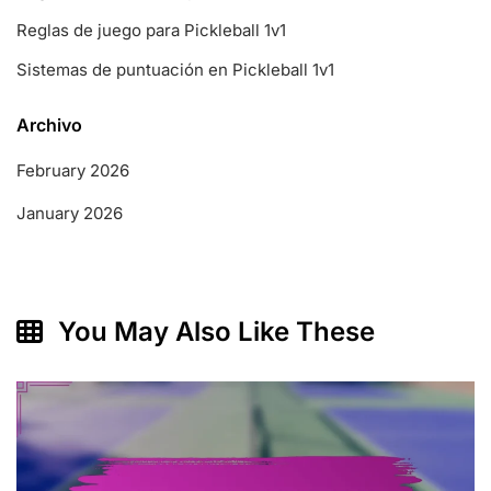
Reglas de juego para Pickleball 1v1
Sistemas de puntuación en Pickleball 1v1
Archivo
February 2026
January 2026
You May Also Like These