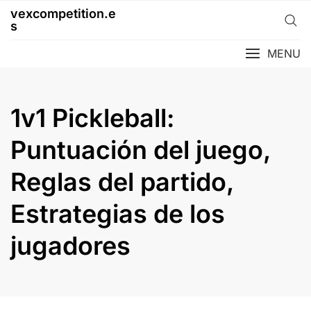
Skip
vexcompetition.e
to
s
content
MENU
1v1 Pickleball:
Puntuación del juego,
Reglas del partido,
Estrategias de los
jugadores