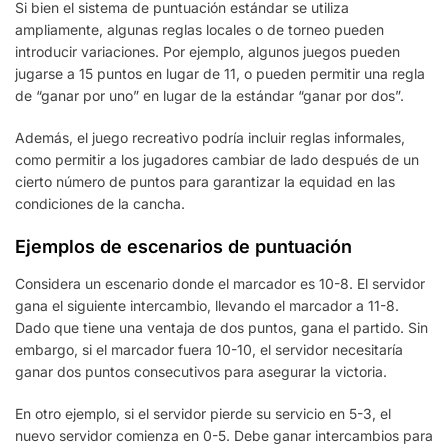
Si bien el sistema de puntuación estándar se utiliza
ampliamente, algunas reglas locales o de torneo pueden
introducir variaciones. Por ejemplo, algunos juegos pueden
jugarse a 15 puntos en lugar de 11, o pueden permitir una regla
de “ganar por uno” en lugar de la estándar “ganar por dos”.
Además, el juego recreativo podría incluir reglas informales,
como permitir a los jugadores cambiar de lado después de un
cierto número de puntos para garantizar la equidad en las
condiciones de la cancha.
Ejemplos de escenarios de puntuación
Considera un escenario donde el marcador es 10-8. El servidor
gana el siguiente intercambio, llevando el marcador a 11-8.
Dado que tiene una ventaja de dos puntos, gana el partido. Sin
embargo, si el marcador fuera 10-10, el servidor necesitaría
ganar dos puntos consecutivos para asegurar la victoria.
En otro ejemplo, si el servidor pierde su servicio en 5-3, el
nuevo servidor comienza en 0-5. Debe ganar intercambios para