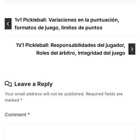
Post
1v1 Pickleball: Variaciones en la puntuación,
formatos de juego, límites de puntos
navigation
1V1 Pickleball: Responsabilidades del jugador,
Roles del árbitro, Integridad del juego
Leave a Reply
Your email address will not be published.
Required fields are
marked
*
Comment
*