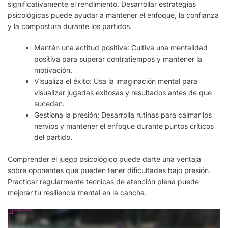
significativamente el rendimiento. Desarrollar estrategias
psicológicas puede ayudar a mantener el enfoque, la confianza
y la compostura durante los partidos.
Mantén una actitud positiva: Cultiva una mentalidad
positiva para superar contratiempos y mantener la
motivación.
Visualiza el éxito: Usa la imaginación mental para
visualizar jugadas exitosas y resultados antes de que
sucedan.
Gestiona la presión: Desarrolla rutinas para calmar los
nervios y mantener el enfoque durante puntos críticos
del partido.
Comprender el juego psicológico puede darte una ventaja
sobre oponentes que pueden tener dificultades bajo presión.
Practicar regularmente técnicas de atención plena puede
mejorar tu resiliencia mental en la cancha.