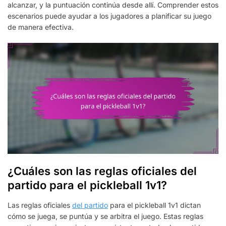
alcanzar, y la puntuación continúa desde allí. Comprender estos
escenarios puede ayudar a los jugadores a planificar su juego
de manera efectiva.
¿Cuáles son las reglas oficiales del
partido para el pickleball 1v1?
Las reglas oficiales
del partido
para el pickleball 1v1 dictan
cómo se juega, se puntúa y se arbitra el juego. Estas reglas