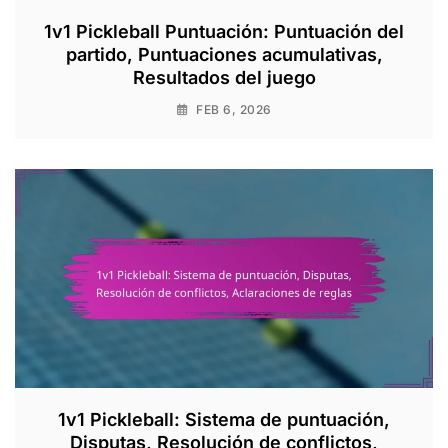
1v1 Pickleball Puntuación: Puntuación del
partido, Puntuaciones acumulativas,
Resultados del juego
FEB 6, 2026
1v1 Pickleball: Sistema de puntuación,
Disputas, Resolución de conflictos,