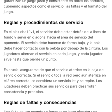
garantizan un juego justo y consistente en todos los partidos,
cubriendo aspectos como el servicio, las faltas y el formato del
juego.
Reglas y procedimientos de servicio
En el pickleball 1v1, el servidor debe estar detrás de la línea de
fondo y servir en diagonal hacia el área de servicio del
oponente. El servicio debe hacerse de forma bajo, y la pala
debe hacer contacto con la pelota por debajo de la cintura. Los
jugadores alternan el servicio en cada juego, y cada jugador
sirve hasta que pierde un punto.
Es crucial asegurarse de que el servicio aterrice en la caja de
servicio correcta. Si el servicio toca la red pero aún aterriza en
el área correcta, se considera un servicio let y se repite. Los
jugadores deben practicar sus servicios para desarrollar
consistencia y precisión.
Reglas de faltas y consecuencias
Una falta ocurre cuando un jugador no logra ejecutar una